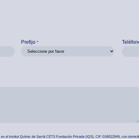
Prefijo
Teléfon
es el Institut Químic de Sarrià CETS Fundación Privada (IQS), CIF G58022849, con domicili